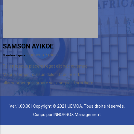
SAMSON AYIKOE
9 années 7 mois
Membre depuis
Pellentesque placerat eget elit nec euismod.
Mauris tempor cursus dolor. Ut dolor elit,
ullamcorper quis ornare vel, congue id orci diam.
Ver.1.00.00 | Copyright © 2021 UEMOA. Tous droits réservés.
Conçu par
INNOPROX Management