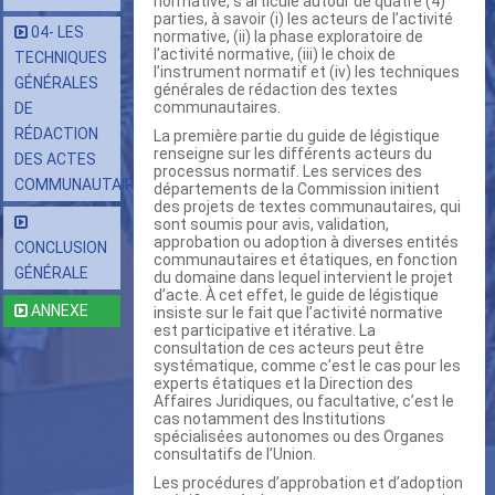
normative, s’articule autour de quatre (4)
parties, à savoir (i) les acteurs de l’activité
04- LES
normative, (ii) la phase exploratoire de
l’activité normative, (iii) le choix de
TECHNIQUES
l’instrument normatif et (iv) les techniques
GÉNÉRALES
générales de rédaction des textes
communautaires.
DE
RÉDACTION
La première partie du guide de légistique
renseigne sur les différents acteurs du
DES ACTES
processus normatif. Les services des
COMMUNAUTAIRES
départements de la Commission initient
des projets de textes communautaires, qui
sont soumis pour avis, validation,
approbation ou adoption à diverses entités
CONCLUSION
communautaires et étatiques, en fonction
GÉNÉRALE
du domaine dans lequel intervient le projet
d’acte. À cet effet, le guide de légistique
ANNEXE
insiste sur le fait que l’activité normative
est participative et itérative. La
consultation de ces acteurs peut être
systématique, comme c’est le cas pour les
experts étatiques et la Direction des
Affaires Juridiques, ou facultative, c’est le
cas notamment des Institutions
spécialisées autonomes ou des Organes
consultatifs de l’Union.
Les procédures d’approbation et d’adoption