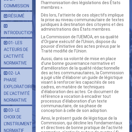
l’harmonisation des législations des États
COMMISSION
membres ».
Dès lors, l’atteinte de ces objectifs implique
RÉSUMÉ
la prise au niveau communautaire de textes
juridiques à destination des citoyens et des
administrations des États membres.
INTRODUCTION
La Commission de l’UEMOA, en sa qualité
d’Organe exécutif de l’Union, dispose du
01- LES
pouvoir d’initiative des actes prévus par le
ACTEURS DE
Traité modifié de l’Union.
L’ACTIVITÉ
Aussi, dans sa volonté de mise en place
NORMATIVE
d’une bonne gouvernance normative et
d’amélioration de la qualité rédactionnelle
des actes communautaires, la Commission
02- LA
a jugé utile d’élaborer un guide de légistique
PHASE
visant à renforcer les capacités de ses
EXPLORATOIRE
cadres, en matière de techniques
d’élaboration des actes. Ce document de
DE L’ACTIVITÉ
référence a vocation à encadrer tout
NORMATIVE
processus d’élaboration d’un texte
communautaire, de sa phase de
03- LE
conception à celle de son adoption.
CHOIX DE
Ainsi, le présent guide de légistique de la
Commission, qui décline les fondamentaux
L’INSTRUMENT
et directives de bonne pratique de l’activité
NORMATIF