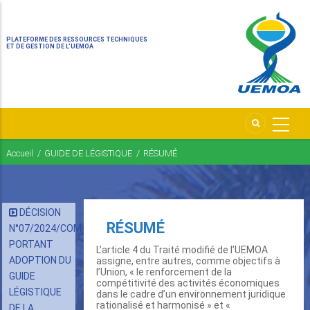
PLATEFORME DES RESSOURCES TECHNIQUES
ET DE GESTION DE L’UEMOA
Accueil
/
GUIDE DE LÉGISTIQUE
/
RÉSUMÉ
Fil
d'Ariane
DÉCISION
RÉSUMÉ
N°07/2024/COM/UEMOA
PORTANT
L’article 4 du Traité modifié de l’UEMOA
ADOPTION DU
assigne, entre autres, comme objectifs à
l’Union, « le renforcement de la
GUIDE
compétitivité des activités économiques
LÉGISTIQUE
dans le cadre d’un environnement juridique
rationalisé et harmonisé » et «
DE LA