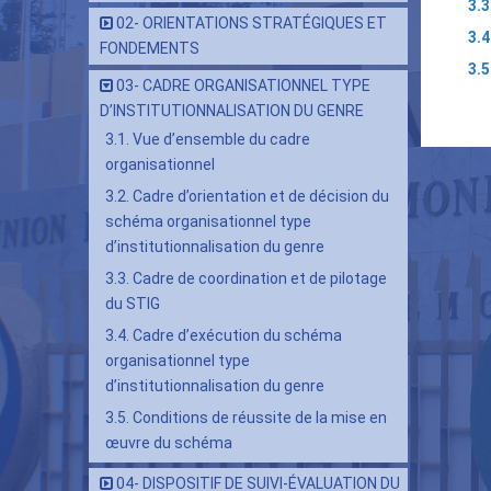
3.3
02- ORIENTATIONS STRATÉGIQUES ET
3.4
FONDEMENTS
3.5
03- CADRE ORGANISATIONNEL TYPE
Lie
D’INSTITUTIONNALISATION DU GENRE
tra
3.1. Vue d’ensemble du cadre
de
organisationnel
livr
3.2. Cadre d’orientation et de décision du
pou
schéma organisationnel type
d’institutionnalisation du genre
03-
3.3. Cadre de coordination et de pilotage
CAD
du STIG
ORG
3.4. Cadre d’exécution du schéma
TYP
organisationnel type
D’I
d’institutionnalisation du genre
DU
3.5. Conditions de réussite de la mise en
GEN
œuvre du schéma
04- DISPOSITIF DE SUIVI-ÉVALUATION DU