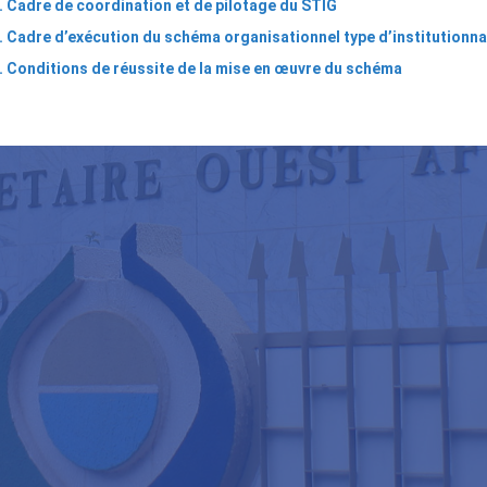
. Cadre de coordination et de pilotage du STIG
. Cadre d’exécution du schéma organisationnel type d’institutionna
. Conditions de réussite de la mise en œuvre du schéma
ns
nsversaux
e
r
RE
ANISATIONNEL
E
NSTITUTIONNALISATION
RE