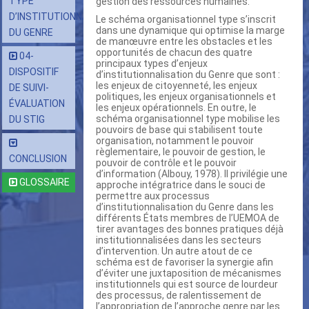
TYPE
gestion des ressources humaines.
D’INSTITUTIONNALISATION
Le schéma organisationnel type s’inscrit
dans une dynamique qui optimise la marge
DU GENRE
de manœuvre entre les obstacles et les
opportunités de chacun des quatre
04-
principaux types d’enjeux
DISPOSITIF
d’institutionnalisation du Genre que sont :
les enjeux de citoyenneté, les enjeux
DE SUIVI-
politiques, les enjeux organisationnels et
ÉVALUATION
les enjeux opérationnels. En outre, le
schéma organisationnel type mobilise les
DU STIG
pouvoirs de base qui stabilisent toute
organisation, notamment le pouvoir
règlementaire, le pouvoir de gestion, le
CONCLUSION
pouvoir de contrôle et le pouvoir
d’information (Albouy, 1978). Il privilégie une
GLOSSAIRE
approche intégratrice dans le souci de
permettre aux processus
d’institutionnalisation du Genre dans les
différents États membres de l’UEMOA de
tirer avantages des bonnes pratiques déjà
institutionnalisées dans les secteurs
d’intervention. Un autre atout de ce
schéma est de favoriser la synergie afin
d’éviter une juxtaposition de mécanismes
institutionnels qui est source de lourdeur
des processus, de ralentissement de
l’appropriation de l’approche genre par les