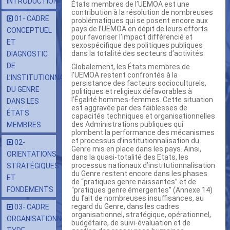
INTRODUCTION
États membres de l’UEMOA est une
contribution à la résolution de nombreuses
01- CADRE
problématiques qui se posent encore aux
pays de l’UEMOA en dépit de leurs efforts
CONCEPTUEL
pour favoriser l’impact différencié et
ET
sexospécifique des politiques publiques
dans la totalité des secteurs d’activités.
DIAGNOSTIC
DE
Globalement, les États membres de
l’UEMOA restent confrontés à la
L’INSTITUTIONNALISATION
persistance des facteurs socioculturels,
DU GENRE
politiques et religieux défavorables à
l’Égalité hommes-femmes. Cette situation
DANS LES
est aggravée par des faiblesses de
ÉTATS
capacités techniques et organisationnelles
des Administrations publiques qui
MEMBRES
plombent la performance des mécanismes
et processus d’institutionnalisation du
02-
Genre mis en place dans les pays. Ainsi,
ORIENTATIONS
dans la quasi-totalité des Etats, les
processus nationaux d’institutionnalisation
STRATÉGIQUES
du Genre restent encore dans les phases
ET
de “pratiques genre naissantes’’ et de
FONDEMENTS
“pratiques genre émergentes’’ (Annexe 14)
du fait de nombreuses insuffisances, au
regard du Genre, dans les cadres
03- CADRE
organisationnel, stratégique, opérationnel,
ORGANISATIONNEL
budgétaire, de suivi-évaluation et de