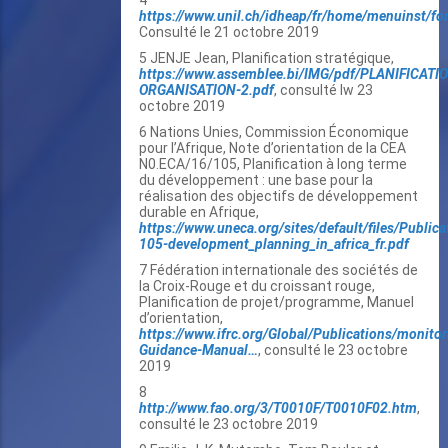
4
https://www.unil.ch/idheap/fr/home/menuinst/for
Consulté le 21 octobre 2019
5 JENJE Jean, Planification stratégique,
https://www.assemblee.bi/IMG/pdf/PLANIFICATI
ORGANISATION-2.pdf
, consulté lw 23
octobre 2019
6 Nations Unies, Commission Économique
pour l’Afrique, Note d’orientation de la CEA
N0.ECA/16/105, Planification à long terme
du développement : une base pour la
réalisation des objectifs de développement
durable en Afrique,
https://www.uneca.org/sites/default/files/Publica
105-development_planning_in_africa_fr.pdf
7 Fédération internationale des sociétés de
la Croix-Rouge et du croissant rouge,
Planification de projet/programme, Manuel
d’orientation,
https://www.ifrc.org/Global/Publications/monito
Guidance-Manual…
, consulté le 23 octobre
2019
8
http://www.fao.org/3/T0010F/T0010F02.htm
,
consulté le 23 octobre 2019