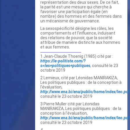
représentation des deux sexes. De ce fait,
la parité est une mesure qui cherche à
favoriser une participation égale (en
nombre) des hommes et des femmes dans
un mécanisme de gouvernance.
La sexospécificité désigne les rôles, les
comportements et l’influence, induisant
des relations de pouvoir, que la société
attribue de manière distincte aux hommes
et aux femmes.
1 Jean-Claude Thoenig (1985) cité par :
https://le-politiste.com/?
s=les+politiques+publiques
, consulté le 23
octobre 2019
2 Lemieux, cité par Léonidas MANIRAKIZA,
Les politiques publiques : de la conception à
l’évaluation,
http://www.ena.bi/ena/public/home/index/leo.pdf
consulté le 23 octobre 2019
3 Pierre Muller cité par Léonidas
MANIRAKIZA, Les politiques publiques : de la
conception à l’évaluation,
http://www.ena.bi/ena/public/home/index/leo.pdf
consulté le 23 octobre 2019