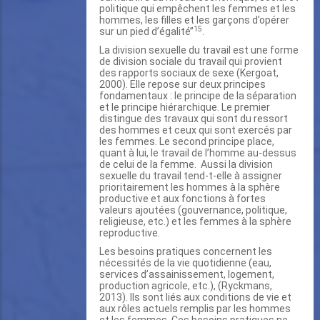
politique qui empêchent les femmes et les
hommes, les filles et les garçons d’opérer
15
sur un pied d’égalité’’
.
La division sexuelle du travail est une forme
de division sociale du travail qui provient
des rapports sociaux de sexe (Kergoat,
2000). Elle repose sur deux principes
fondamentaux : le principe de la séparation
et le principe hiérarchique. Le premier
distingue des travaux qui sont du ressort
des hommes et ceux qui sont exercés par
les femmes. Le second principe place,
quant à lui, le travail de l’homme au-dessus
de celui de la femme. Aussi la division
sexuelle du travail tend-t-elle à assigner
prioritairement les hommes à la sphère
productive et aux fonctions à fortes
valeurs ajoutées (gouvernance, politique,
religieuse, etc.) et les femmes à la sphère
reproductive.
Les besoins pratiques concernent les
nécessités de la vie quotidienne (eau,
services d’assainissement, logement,
production agricole, etc.), (Ryckmans,
2013). Ils sont liés aux conditions de vie et
aux rôles actuels remplis par les hommes