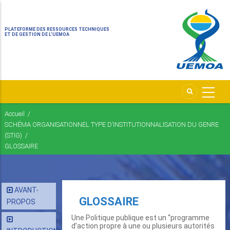
PLATEFORME DES RESSOURCES TECHNIQUES
ET DE GESTION DE L’UEMOA
Accueil
/
Fil
SCHÉMA ORGANISATIONNEL TYPE D’INSTITUTIONNALISATION DU GENRE
d'Ariane
(STIG)
/
GLOSSAIRE
AVANT-
GLOSSAIRE
PROPOS
Une Politique publique est un “programme
d’action propre à une ou plusieurs autorités