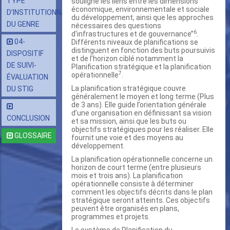
TYPE
souligne les liens entre les dimensions
économique, environnementale et sociale
D’INSTITUTIONNALISATION
du développement, ainsi que les approches
DU GENRE
nécessaires des questions
6
d’infrastructures et de gouvernance’’
.
04-
Différents niveaux de planifications se
distinguent en fonction des buts poursuivis
DISPOSITIF
et de l’horizon ciblé notamment la
DE SUIVI-
Planification stratégique et la planification
7
opérationnelle
.
ÉVALUATION
La planification stratégique couvre
DU STIG
généralement le moyen et long terme (Plus
de 3 ans). Elle guide l’orientation générale
d’une organisation en définissant sa vision
CONCLUSION
et sa mission, ainsi que les buts ou
objectifs stratégiques pour les réaliser. Elle
GLOSSAIRE
fournit une voie et des moyens au
développement.
La planification opérationnelle concerne un
horizon de court terme (entre plusieurs
mois et trois ans). La planification
opérationnelle consiste à déterminer
comment les objectifs décrits dans le plan
stratégique seront atteints. Ces objectifs
peuvent être organisés en plans,
programmes et projets.