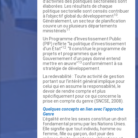
d’activités des politiques sectorielles sont
élaborées. Les résultats de chaque
politique sectorielle sont censés contribuer
10
à l’objectif global du développement
.
Généralement, un secteur de planification
couvre un ou plusieurs départements
11
ministériels
.
Un Programme d’Investissement Public
(PIP) reflète “la politique d’investissement
12
d’un État”
. “Il constitue le programme de
projets et programmes que le
Gouvernement d’un pays donné entend
13
mettre en œuvre”
conformément à sa
stratégie de développement.
La redevabilité : Toute activité de gestion
portant sur l’intérêt général implique pour
celui qui en assume la responsabilité, le
devoir de rendre compte et plus
spécifiquement pour ce qui concerne la
prise en compte du genre (SNCSE, 2008).
Quelques concepts en lien avec l’approche
Genre
L’égalité entre les sexes constitue un droit
fondamental promu par les Nations Unies.
Elle signifie que tout individu, homme ou
femme, fille ou garçon, doit jouir des