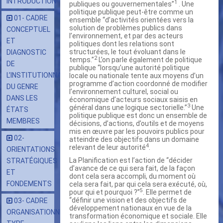
INTRODUCTION
1
publiques ou gouvernementales”
. Une
politique publique peut-être comme un
01- CADRE
ensemble “d’activités orientées vers la
solution de problèmes publics dans
CONCEPTUEL
l’environnement, et par des acteurs
ET
politiques dont les relations sont
structurées, le tout évoluant dans le
DIAGNOSTIC
2
temps.”
L’on parle également de politique
DE
publique “lorsqu’une autorité politique
L’INSTITUTIONNALISATION
locale ou nationale tente aux moyens d’un
programme d’action coordonné de modifier
DU GENRE
l’environnement culturel, social ou
DANS LES
économique d’acteurs sociaux saisis en
3
général dans une logique sectorielle.”
Une
ÉTATS
politique publique est donc un ensemble de
MEMBRES
décisions, d’actions, d’outils et de moyens
mis en œuvre par les pouvoirs publics pour
02-
atteindre des objectifs dans un domaine
4
relevant de leur autorité
.
ORIENTATIONS
La Planification est l’action de “décider
STRATÉGIQUES
d’avance de ce qui sera fait, de la façon
ET
dont cela sera accompli, du moment où
FONDEMENTS
cela sera fait, par qui cela sera exécuté, où,
5
pour qui et pourquoi ?’’
. Elle permet de
“définir une vision et des objectifs de
03- CADRE
développement nationaux en vue de la
ORGANISATIONNEL
transformation économique et sociale. Elle