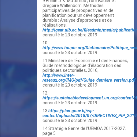
9 Emilie J. K. Mutombo ,Tom Bauler et
Grégoire Wallenborn, Méthodes
participatives de prospectives et de
planification pour un développement
durable : Analyse d’approches et de
réalisations,
http://igeat.ulb.ac.be/fileadmin/media/publicat
consulté le 23 octobre 2019
10
http://www.toupie.org/Dictionnaire/Politique_sec
consulté le 23 octobre 2019
11 Ministère de l’Économie et des Finances,
Guide méthodologique d’élaboration des
politiques sectorielles, 2010,
http://www.inter-
reseaux.org/IMG/pdf/Guide_derniere_version.pdf
,
consulté le 23 octobre 2019
12
https://sustainabledevelopment.un.org/conten
consulté le 23 octobre 2019
13
https://plan.gouv.bj/wp-
content/uploads/2018/07/DIRECTIVES_PIP_2019
consulté le 23 octobre 2019
14 Stratégie Genre de l’UEMOA 2017-2027,
page 5